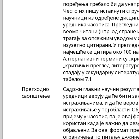
поређења требало би да унап
Често их пишу истакнути стр
научници из одређене дисципл
уредника часописа. Прегледни
веома читани (нпр. од стране 
трагају за опсежним уводом у 
изузетно цитирани. У прегле
најчешће се цитира око 100 на
Алтернативни термини су „кри
„критички преглед литературе
спадају у секундарну литерату
табелом 7.1.
Претходно
Садржи главни научни резултат
саопштење
уредници верују да ће бити 
истраживачима, и да ће веро
истраживање у тој области. Об
пријему у часопис, па је овај 
користан када је важно да рез
објављени. За овај формат пре
ограничења по питању дужине 