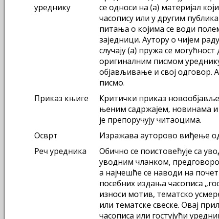
уреднику
се односи на (а) материјал који
часопису или у другим публика
питања о којима се води поле
заједници. Аутору о чијем раду
случају (а) пружа се могућност 
оригиналним писмом уредник
објављивање и свој одговор. 
писмо.
Приказ књиге
Критички приказ новообјављен
њеним садржајем, новинама и
је препоручују читаоцима.
Осврт
Изражава ауторово виђење од
Реч уредника
Обично се поистовећује са ув
уводним чланком, предговоро
а најчешће се наводи на почетк
посебних издања часописа „го
износи мотив, тематско усмер
или тематске свеске. Овај при
часописа или гостујући уредни