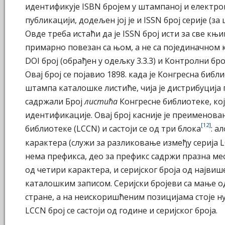
идентификује ISBN бројем у штампаној и електронс
публикацији, додељен јој је и ISSN број серије (з
Овде треба истаћи да је ISSN број исти за све књи
примарно повезан са њом, а не са појединачном књ
DOI број (обрађен у одељку 3.3.3) и Контролни бр
Овај број се појавио 1898. када је Конгресна биб
штампа каталошке листиће, чија је дистрибуција 
садржали Број
листића
Конгресне библиотеке, кој
идентификације. Овај број касније је преименова
[12]
библиотеке (LCCN) и састоји се од три блока
: а
карактера (служи за разликовање између серија L
нема префикса, део за префикс садржи празна мест
од четири карактера, и серијског броја од највише
каталошким записом. Серијски бројеви са мање од
стране, а на неискоришћеним позицијама стоје ну
LCCN број се састоји од године и серијског броја.