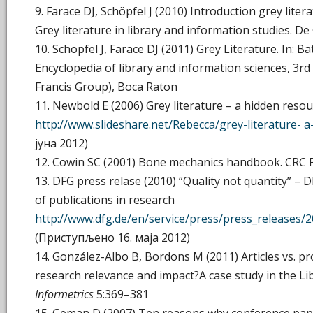
9. Farace DJ, Schöpfel J (2010) Introduction grey litera
Grey literature in library and information studies. De
10. Schöpfel J, Farace DJ (2011) Grey Literature. In: 
Encyclopedia of library and information sciences, 3r
Francis Group), Boca Raton
11. Newbold E (2006) Grey literature – a hidden resou
http://www.slideshare.net/Rebecca/grey-literature- a
јуна 2012)
12. Cowin SC (2001) Bone mechanics handbook. CRC 
13. DFG press relase (2010) “Quality not quantity” – 
of publications in research
http://www.dfg.de/en/service/press/press_releases/
(Приступљено 16. маја 2012)
14. González-Albo B, Bordons M (2011) Articles vs. pr
research relevance and impact?A case study in the Lib
Informetrics
5:369–381