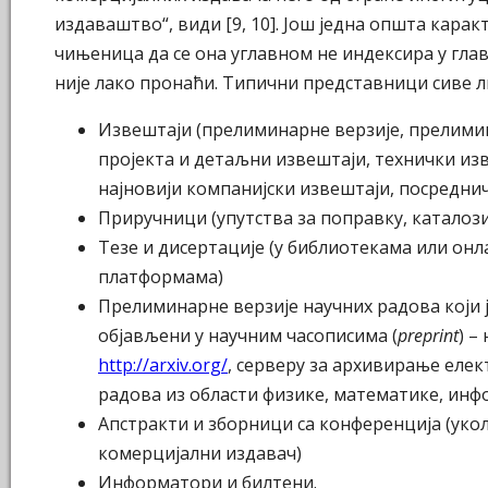
издаваштво“, види [9, 10]. Још једна општа карак
чињеница да се она углавном не индексира у глав
није лако пронаћи. Типични представници сиве л
Извештаји (прелиминарне верзије, прелими
пројекта и детаљни извештаји, технички изв
најновији компанијски извештаји, посредни
Приручници (упутства за поправку, каталози
Тезе и дисертације (у библиотекама или он
платформама)
Прелиминарне верзије научних радова који 
објављени у научним часописима (
preprint
) –
http://arxiv.org/
, серверу за архивирање еле
радова из области физике, математике, инф
Апстракти и зборници са конференција (укол
комерцијални издавач)
Информатори и билтени.