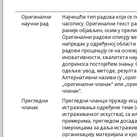
Оригинални
Најчешћи тип радова који се п
научни рад
часопису. Оригинални текст ра
раније објављен, осим у прел
Оригинални радови описују ве
напредак у одређеној области
радови процењују се на основ
иновативности, квалитета нау
доприноса постојећем знању. 
одељке: увод, методе, резултат
Алтернативни називи су „ориг
„оригинални чланак“ или „ори
чланак“.
Прегледни
Прегледни чланци пружају ис
чланак
истраживања одређене теме (
истраживачког искуства), са 
примерима, прегледом досад
смерницама за даља истражи
организацију материјала и кр