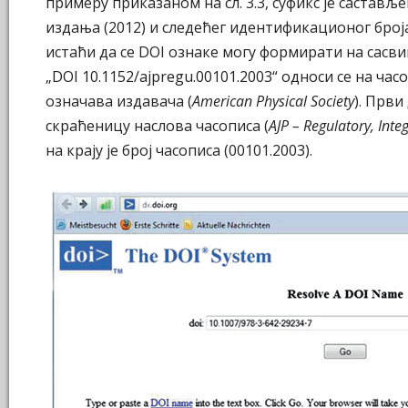
примеру приказаном на сл. 3.3, суфикс је саставље
издања (2012) и следећег идентификационог броја
истаћи да се DOI ознаке могу формирати на сасв
„DOI 10.1152/ajpregu.00101.2003“ односи се на часо
означава издавача (
American Physical Society
). Први
скраћеницу наслова часописа (
AJP – Regulatory, Int
на крају је број часописа (00101.2003).