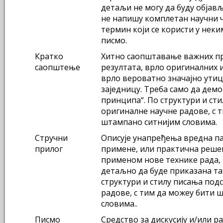
детаљи не могу да буду објављ
не напишу комплетан научни 
термин који се користи у неки
писмо.
Кратко
Хитно саопштавање важних п
саопштење
резултата, врло оригиналних и
врло вероватно значајно утиц
заједницу. Треба само да дем
принципа“. По структури и ст
оригиналне научне радове, с 
штампано ситнијим словима.
Стручни
Описује унапређења вредна па
прилог
примене, или практична реш
применом нове технике рада, 
детаљно да буде приказана та
структури и стилу писања под
радове, с тим да можеу бити 
словима..
Писмо
Средство за дискусију и/или 