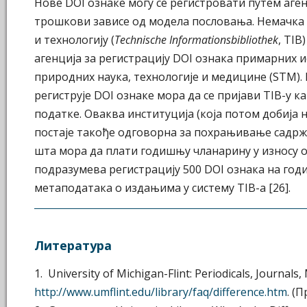
Нове DOI ознаке могу се регистровати путем аген
трошкови зависе од модела пословања. Немачка 
и технологију (
Technische Informationsbibliothek
, TIB
агенција за регистрацију DOI ознака примарних 
природних наука, технологије и медицине (STM). 
региструје DOI ознаке мора да се пријави TIB-у к
податке. Оваква институција (која потом добија 
постаје такође одговорна за похрањивање садржај
шта мора да плати годишњу чланарину у износу о
подразумева регистрацију 500 DOI ознака на го
метаподатака о издањима у систему TIB-а [26].
Литература
1. University of Michigan-Flint: Periodicals, Journals
http://www.umflint.edu/library/faq/difference.htm
. (