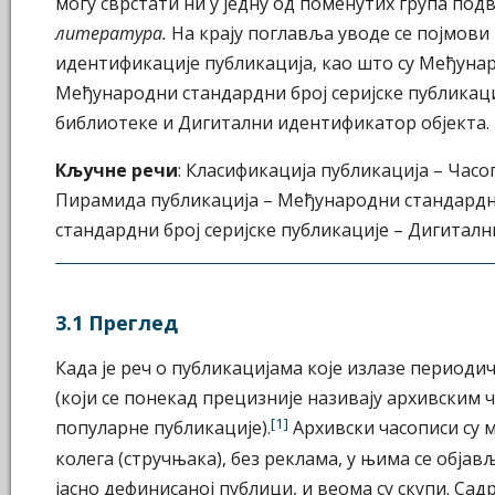
могу сврстати ни у једну од поменутих група по
литература.
На крају поглавља уводе се појмови 
идентификације публикација, као што су Међуна
Међународни стандардни број серијске публикаци
библиотеке и Дигитални идентификатор објекта.
Кључне речи
: Класификација публикација – Часо
Пирамида публикација – Међународни стандардн
стандардни број серијске публикације – Дигитал
3.1 Преглед
Када је реч о публикацијама које излазе периоди
(који се понекад прецизније називају архивским ч
[1]
популарне публикације).
Архивски часописи су 
колега (стручњака), без реклама, у њима се обја
јасно дефинисаној публици, и веома су скупи. Са