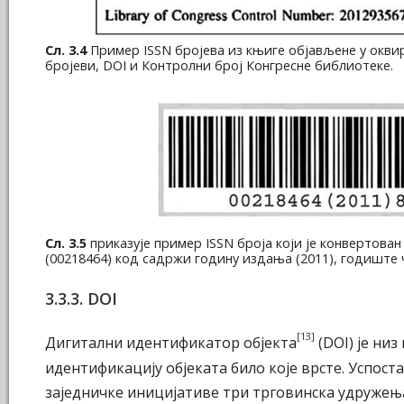
Сл. 3.4
Пример ISSN бројева из књиге објављене у оквир
бројеви, DOI и Контролни број Конгресне библиотеке.
Сл. 3.5
приказује пример ISSN броја који је конвертован
(00218464) код садржи годину издања (2011), годиште ча
3.3.3. DOI
[13]
Дигитални идентификатор објекта
(DOI) је низ
идентификацију објеката било које врсте. Успос
заједничке иницијативе три трговинска удружења