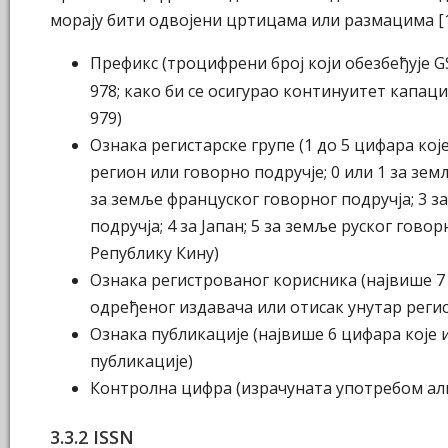
морају бити одвојени цртицама или размацима [1
Префикс (троцифрени број који обезбеђује G
978; како би се осигурао континуитет капаци
979)
Ознака регистарске групе (1 до 5 цифара кој
регион или говорно подручје; 0 или 1 за зем
за земље француског говорног подручја; 3 з
подручја; 4 за Јапан; 5 за земље руског говор
Републику Кину)
Ознака регистрованог корисника (највише 7
одређеног издавача или отисак унутар реги
Ознака публикације (највише 6 цифара које
публикације)
Контролна цифра (израчуната употребом ал
3.3.2 ISSN