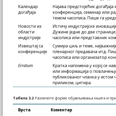
Календар
Најава предстојећих догађаја 
догађаја
конференција, семинар или рад
темом часописа. Пише га уред
Новости из
Истичу индустријске иновације
области
Дужине једне до две странице
индустрије
часописа или представник ком
Извештај са
Сумира циљ и теме, најважниј
конференције
пленарног предавача итд. Пиш
часописа или организатор кон
Erratum
Кратка напомена у којој се на
или информација о повлачењу
публикованог чланка у истом ча
приликом, цитира.
Табела 3.2
Различите форме објављивања књига и прил
Врста
Коментар