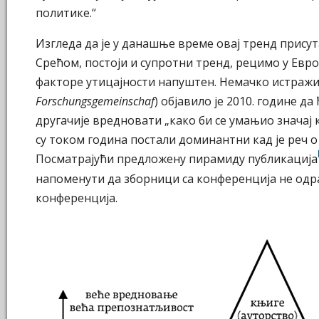
политике.“
Изгледа да је у данашње време овај тренд присут
Срећом, постоји и супротни тренд, рецимо у Евро
факторе утицајности напуштен. Немачко истражи
Forschungsgemeinschaf
) објавило је 2010. године д
другачије вредновати „како би се умањио значај
су током година постали доминантни кад је реч о
Посматрајући предложену пирамиду публикација
напоменути да зборници са конференција не одра
конференција.