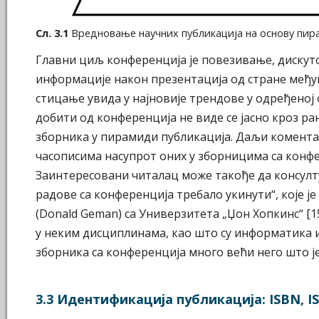
Сл. 3.1
Вредновање научних публикација на основу пир
Главни циљ конференција је повезивање, дискут
информације након презентација од стране међу
стицање увида у најновије трендове у одређеној
добити од конференција не виде се јасно кроз р
зборника у пирамиди публикација. Даљи комента
часописима насупрот оних у зборницима са конфер
Заинтересовани читалац може такође да консултуј
радове са конференција требало укинути“, које ј
(Donald Geman) са Универзитета „Џон Хопкинс“ [15
у неким дисциплинама, као што су информатика и
зборника са конференција много већи него што је 
3.3 Идентификација публикација: ISBN, I