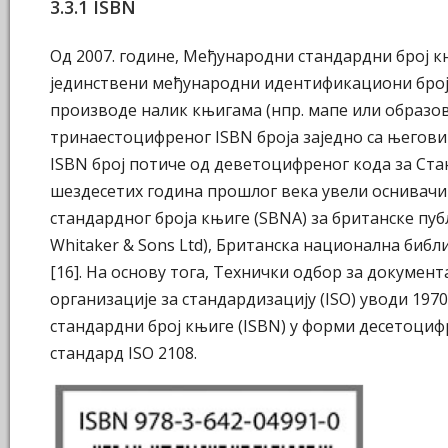
3.3.1 ISBN
Од 2007. године, Међународни стандардни број к
јединствени међународни идентификациони број 
производе налик књигама (нпр. мапе или образо
тринаестоцифреног ISBN броја заједно са његовим 
ISBN број потиче од деветоцифреног кода за Стан
шездесетих година прошлог века увели оснивачи
стандардног броја књиге (SBNA) за британске публ
Whitaker & Sons Ltd), Британска национална биб
[16]. На основу тога, Технички одбор за докумен
организације за стандардизацију (ISO) уводи 197
стандардни број књиге (ISBN) у форми десетоци
стандард ISO 2108.