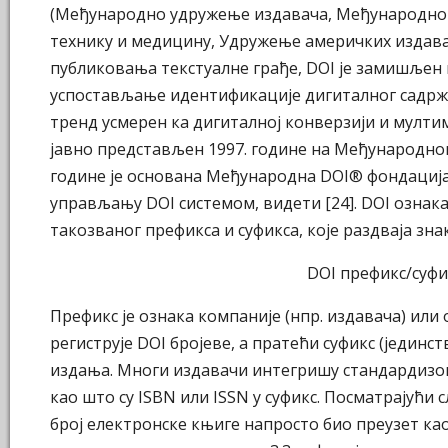
(Међународно удружење издавача, Међународно 
технику и медицину, Удружење америчких издава
публиковања текстуалне грађе, DOI је замишљен
успостављање идентификације дигиталног садржа
тренд усмерен ка дигиталној конверзији и мултим
јавно представљен 1997. године на Међународном
године је основана Међународна DOI® фондација 
управљању DOI системом, видети [24]. DOI ознака
такозваног префикса и суфикса, које раздваја знак 
DOI префикс/суфи
Префикс је ознака компаније (нпр. издавача) или 
региструје DOI бројеве, а пратећи суфикс (јединст
издања. Многи издавачи интегришу стандардизо
као што су ISBN или ISSN у суфикс. Посматрајући сл
број електронске књиге напросто био преузет као 