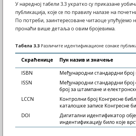
У наредној табели 3.3 укратко су приказане уоб
публикација, које се по правилу налазе на почет
По потреби, заинтересоване читаоце упућујемо н
пронаћи више детаља о овим бројевима.
Табела 3.3
Различите идентификационе ознаке публик
Скраћенице
Пун назив и значење
ISBN
Међународни стандардни број 
ISSN
Међународни стандардни број с
број за штампане и електронск
LCCN
Контролни број Конгресне библ
каталошке записе Конгресне б
DOI
Дигитални идентификатор обје
индентификацију било које врс