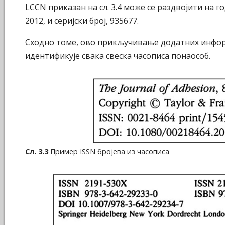
LCCN приказан на сл. 3.4 може се раздвојити на 
2012, и серијски број, 935677.
Сходно томе, ово прикључивање додатних информ
идентификује свака свеска часописа понаособ.
Сл. 3.3
Пример ISSN бројева из часописа