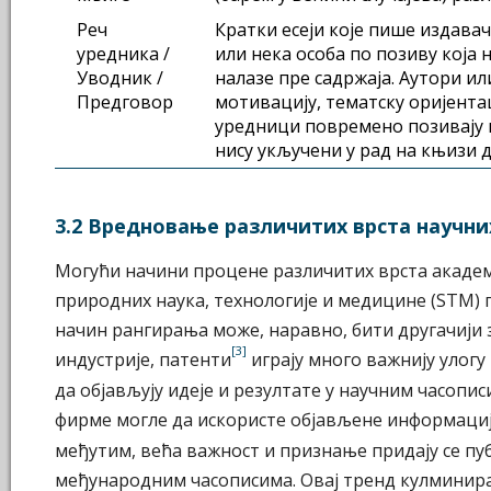
Реч
Кратки есеји које пише издавач
уредника /
или нека особа по позиву која н
Уводник /
налазе пре садржаја. Аутори и
Предговор
мотивацију, тематску оријента
уредници повремено позивају 
нису укључени у рад на књизи 
3.2 Вредновање различитих врста научни
Могући начини процене различитих врста академ
природних наука, технологије и медицине (STM) п
начин рангирања може, наравно, бити другачији з
[3]
индустрије, патенти
играју много важнију улогу
да објављују идеје и резултате у научним часопи
фирме могле да искористе објављене информациј
међутим, већа важност и признање придају се п
међународним часописима. Овај тренд кулминира