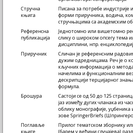
Стручна
Писана за потребе индустрије и
књига
форми приручника, водича, ко
стручњацима са академским о
Референсна
Једнотомно или вишетомно реф
публикација
слику о широком опсегу тема и
дисциплини, нпр. енциклопедиј
Приручник
Сличан је референсним радовим
дужим одредницама. Реч је о 
кључних информација о метод
начелима и функционалним веза
дескрипцији терцијарног знања
формула.
Брошура
Састоји се од 50 до 125 страниц
јаз између дугих чланака из ча
облику монографије, уџбеника 
зове SpringerBriefs (Шпрингер
Поглавље
Прилог тематском зборнику или
књиге
(барем у већини случајева) раз