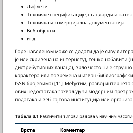
Лифлети
Техничке спецификације, стандарди и патен
Техничка и комерцијална документација
Веб-објекти
итд.
Горе наведеном може се додати да је сиву лите
је или скривена на интернету), тешко набавити (н
дистрибутивних ланаца), врло често није стручн
карактера или повремена и изван библиографски
ISSN бројевима) [11]. Међутим, развој интернет
ових недостатака захваљујући модерним претраж
података и веб-сајтова институција или организа
Табела 3.1
Различити типови радова у научним часопис
Врста
Коментар