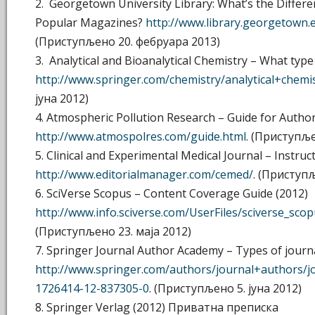
2. Georgetown University Library: What’s the Differ
Popular Magazines?
http://www.library.georgetown.e
(Приступљено 20. фебруара 2013)
3. Analytical and Bioanalytical Chemistry – What type
http://www.springer.com/chemistry/analytical+chemi
јуна 2012)
4. Atmospheric Pollution Research – Guide for Author
http://www.atmospolres.com/guide.html
. (Приступље
5. Clinical and Experimental Medical Journal – Instruc
http://www.editorialmanager.com/cemed/
. (Приступ
6. SciVerse Scopus – Content Coverage Guide (2012)
http://www.info.sciverse.com/UserFiles/sciverse_sco
(Приступљено 23. маја 2012)
7. Springer Journal Author Academy – Types of journ
http://www.springer.com/authors/journal+authors
1726414-12-837305-0
. (Приступљено 5. јуна 2012)
8. Springer Verlag (2012) Приватна преписка