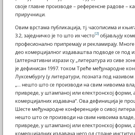
своје главне производе – референсне радове – ка
приручници.
Овим врстама публикација, тј. часописима и књиг
[2]
3.2, заједничко је то што их често
објављују коме
професионално припремају и рекламирају. Многе 
део комерцијалног издаваштва подводе се под и
(алтернативни изрази су „литература из сиве зоне“
је дефинисан 1997. током Треће међународне кон
Луксембургу (у литератури, позната под називом
„… нешто што се производи на свим нивоима влад
привреде, у штампаној или електронској форми, а
комерцијалних издавача“. Ова дефиниција је пр
Шесте међународне конференције о сивој литерат
нешто што се производи на свим нивоима владе,
привреде, у штампаној или електронској форми, а
комерцијалних издавача него од стране институц