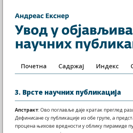
Почетна
Садржај
Индекс
3. Врсте научних публикација
Апстракт
: Ово поглавље даје кратак преглед раз
Дефинисане су публикације из обе групе, а предст
процена њихове вредности у облику пирамиде пуб