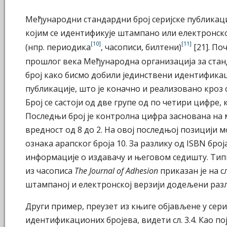
Међународни стандардни број серијске публикациј
којим се идентификује штампано или електронско
[10]
[11]
(нпр. периодика
, часописи, билтени)
[21]. По
прошлог века Међународна организација за станд
број како бисмо добили јединствени идентификац
публикације, што је коначно и реализовано кроз с
Број се састоји од две групе од по четири цифре, 
Последњи број је контролна цифра заснована на м
вредност од 8 до 2. На овој последњој позицији 
ознака арапског броја 10. За разлику од ISBN број
информације о издавачу и његовом седишту. Тип
из часописа
The Journal of Adhesion
приказан је на сл
штампаној и електронској верзији додељени разл
Други пример, преузет из књиге објављене у сери
идентификационих бројева, видети сл. 3.4. Као по