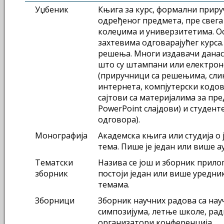
Уџбеник
Књига за курс, формални приру
одређеног предмета, пре свега
колеџима и универзитетима. О
захтевима одговарајућег курса
решења. Многи издавачи данас 
што су штампани или електронс
(приручници са решењима, слик
интернета, компјутерски кодов
сајтови са материјалима за пре
PowerPoint слајдови) и студент
одговора).
Монографија
Академска књига или студија о 
тема. Пише је један или више а
Тематски
Назива се још и зборник прилог
зборник
постоји један или више уредни
темама.
Зборници
Зборник научних радова са нау
симпозијума, летње школе, рад
организатори конференција.