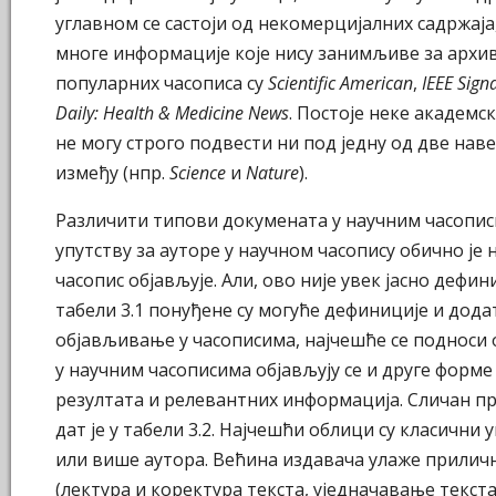
углавном се састоји од некомерцијалних садржаја,
многе информације које нису занимљиве за архи
популарних часописа су
Scientific American
,
IEEE Sign
Daily: Health & Medicine News
. Постоје неке академс
не могу строго подвести ни под једну од две нав
између (нпр.
Science
и
Nature
).
Различити типови докумената у научним часописим
упутству за ауторе у научном часопису обично је 
часопис објављује. Али, ово није увек јасно дефин
табели 3.1 понуђене су могуће дефиниције и дода
објављивање у часописима, најчешће се подноси 
у научним часописима објављују се и друге форм
резултата и релевантних информација. Сличан пр
дат је у табели 3.2. Најчешћи облици су класични
или више аутора. Већина издавача улаже прилич
(лектура и коректура текста, уједначавање текста,