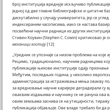
број институција вреднује искључиво публикације
једној од две главне библиографске и цитатне ба
дискутабилно у случају универзитета, јер се угл
индексираним часописима, иако се настава базир
посвећени научни радници из других институција
Стивен Коувин (Stephen C. Cowin) критиковао је 
механици костију
[12]:
„Уредник се упознаје са низом проблема на које 
Рецимо, традиционално, научним радницима кој
публикације њихове институције одају признање и
Међутим, последњих година, у неколико европс
администрацијa за истраживања мења овакву по
за вредновање научне каријере деградирали су 
оваквим издањима и научнику се не рачуна ова 
овим земљама заснива се на утицајности, тиражу 
публикација објављује. Ове владе требало би да