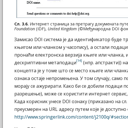
Сл. 3.6.
Интернет страница за претрагу докумената путе
Foundation
(IDF),
United Kingdom
(©Међународна DOI фон
Замисао DOI система је да идентификатор буде тр
књигом или чланком у часопису), а остали подаци
пронаћи електронска верзија књиге или чланка, и
[14]
дескриптивни метаподаци
(нпр. апстракти)) н
концепта је у томе што се место књиге или члан
ознака остаје непромењена. У том случају, само
морају се ажурирати. Како би се добили подаци п
разрешење), може се користити интернет сервис, п
Када корисник унесе DOI ознаку (приказано на сл. 
преусмерен на URL адресу путем које је доступно
http://www.springerlink.com/content/j2100q/#sect