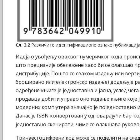
Сл. 3.2
Различите идентификационе ознаке публикациј
Идеја о увођењу оваквог нумеричког кода проист
што прецизније обележене како би се олакшао п
дистрибуције. Пошто се сваком издању или верзиј
броширано или електронско издање) додељује ра
одређене књиге је једноставна и јасна, услед чег
продавца добити управо оно издање књиге које је
модерних компјутера значајно је поједноставио 
Данас је ISBN конвертован у одговарајући бар-ко
једноставно скенирати, чиме се олакшава руков
Тринаестоцифрени код може се поделити на следе