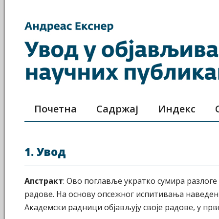
Почетна
Садржај
Индекс
1. Увод
Апстракт
: Ово поглавље укратко сумира разлоге 
радове. На основу опсежног испитивања наведен
Академски радници објављују своје радове, у прв