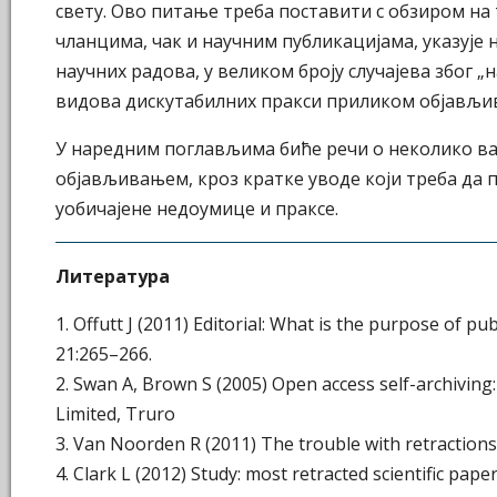
свету. Ово питање треба поставити с обзиром на 
чланцима, чак и научним публикацијама, указује 
научних радова, у великом броју случајева због „н
видова дискутабилних пракси приликом објављив
У наредним поглављима биће речи о неколико ва
објављивањем, кроз кратке уводе који треба да 
уобичајене недоумице и праксе.
Литература
1. Offutt J (2011) Editorial: What is the purpose of pu
21:265–266.
2. Swan A, Brown S (2005) Open access self-archiving
Limited, Truro
3. Van Noorden R (2011) The trouble with retraction
4. Clark L (2012) Study: most retracted scientific pape