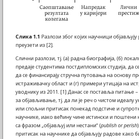
Слика 1.1
Разлози због којих научници објављују
преузети из [2].
Слични разлози, тј. (а) радна биографија, (б) лока
предаје студентима постдипломских студија, да 
да се финансирају стручна путовања на основу пр
истраживачку област и (г) примери утицаја на ист
уводнику из 2011. [1] Данас се поставља питање
за објављивање, тј. да ли је реч о чистом идеалу
или спољни притисак понекад подстиче и супротн
научнике, иако већину чине истински и поштени 
са фразом „објављуј или нестани“ (
publish or perish
притисак на научнике да објављују радове како 