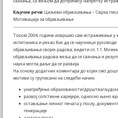
сазнања, са жељом да допринесу напретку истраж
Кључне речи
: Циљеви објављивања – Сврха писа
Мотивација за објављивање
Током 2004. године извршио сам истраживање у к
испитаника и рекао бих да се научници руковод
објављивања својих радова, видети сл. 1.1. Може
објављивања радова жеља да се сазнања и резулт
наука могла даље да се развија.
На основу додатних коментара до којих смо дош
мотиви су груписани на следећи начин:
унапређење образованости/друштва/људске
развој сопствене каријере, односно њено 
остављање личног печата у послу, документ
генерације
захтеви посла